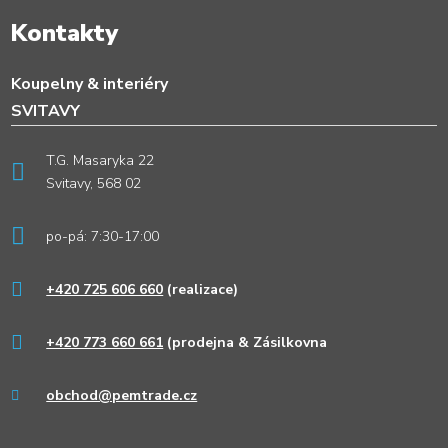
Kontakty
Koupelny & interiéry
SVITAVY
T.G. Masaryka 22
Svitavy, 568 02
po-pá: 7:30-17:00
+420 725 606 660
(realizace)
+420 773 660 661
(prodejna & Zásilkovna
obchod@pemtrade.cz