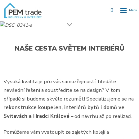
Rozbalen
Vyhledávání
menu
KOUPELNY
SVITAVY,
HRADEC
NAŠE CESTA SVĚTEM INTERIÉRŮ
KRÁLOVÉ
-
PEM
TRADE
Vysoká kvalita je pro vás samozřejmostí, hledáte
S.R.O.
nevšední řešení a soustředíte se na design? V tom
případě si budeme skvěle rozumět! Specializujeme se na
rekonstrukce koupelen, interiérů bytů i domů ve
Svitavách a Hradci Králové
– od návrhu až po realizaci.
Pomůžeme vám vystoupit ze zajetých kolejí a