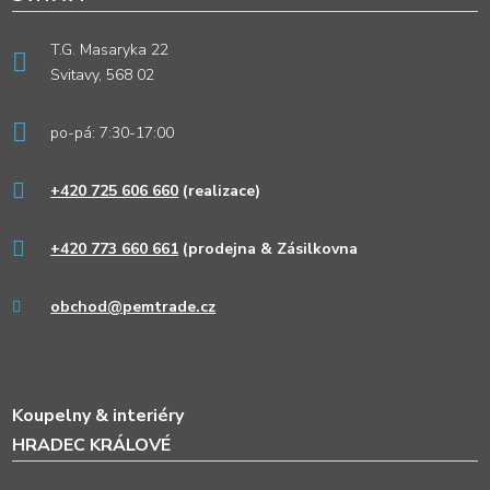
T.G. Masaryka 22
Svitavy, 568 02
po-pá: 7:30-17:00
+420 725 606 660
(realizace)
+420 773 660 661
(prodejna & Zásilkovna
obchod@pemtrade.cz
Koupelny & interiéry
HRADEC KRÁLOVÉ