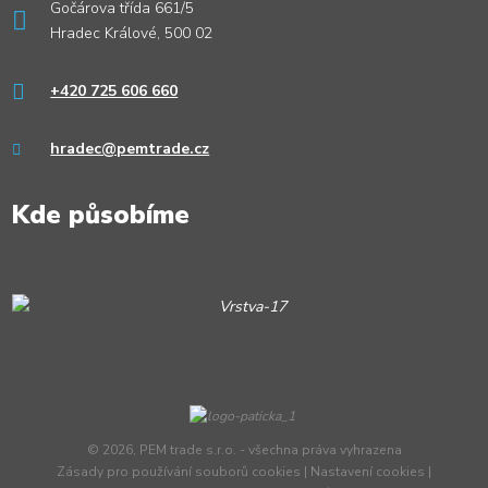
Gočárova třída 661/5
Hradec Králové, 500 02
+420 725 606 660
hradec@pemtrade.cz
Kde působíme
© 2026, PEM trade s.r.o. - všechna práva vyhrazena
Zásady pro používání souborů cookies
|
Nastavení cookies
|