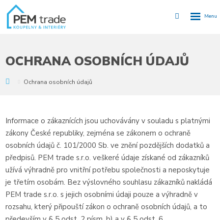
Rozbalen
Vyhledávání
menu
OCHRANA OSOBNÍCH ÚDAJŮ
Y
Ochrana osobních údajů
Informace o zákaznících jsou uchovávány v souladu s platnými
zákony České republiky, zejména se zákonem o ochraně
osobních údajů č. 101/2000 Sb. ve znění pozdějších dodatků a
předpisů. PEM trade s.r.o. veškeré údaje získané od zákazníků
užívá výhradně pro vnitřní potřebu společnosti a neposkytuje
je třetím osobám. Bez výslovného souhlasu zákazníků nakládá
PEM trade s.r.o. s jejich osobními údaji pouze a výhradně v
rozsahu, který připouští zákon o ochraně osobních údajů, a to
především v § 5 odst. 2 písm. b) a v § 5 odst. 6.