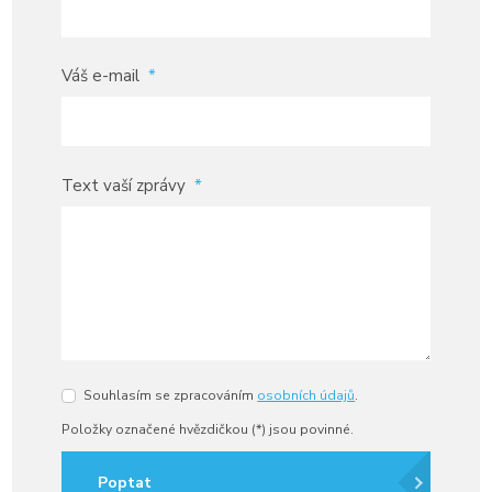
Váš e-mail
*
Text vaší zprávy
*
Souhlasím se zpracováním
osobních údajů
.
Souhlasím
se
Položky označené hvězdičkou (*) jsou povinné.
zpracováním
osobních
údajů
.
Poptat