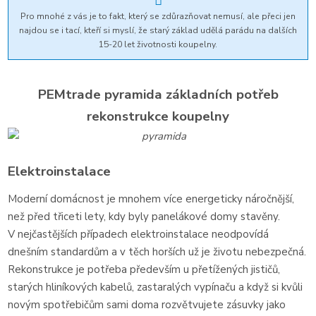
Pro mnohé z vás je to fakt, který se zdůrazňovat nemusí, ale přeci jen
najdou se i tací, kteří si myslí, že starý základ udělá parádu na dalších
15-20 let životnosti koupelny.
PEMtrade pyramida základních potřeb
rekonstrukce koupelny
Elektroinstalace
Moderní domácnost je mnohem více energeticky náročnější,
než před třiceti lety, kdy byly panelákové domy stavěny.
V nejčastějších případech elektroinstalace neodpovídá
dnešním standardům a v těch horších už je životu nebezpečná.
Rekonstrukce je potřeba především u přetížených jističů,
starých hliníkových kabelů, zastaralých vypínaču a když si kvůli
novým spotřebičům sami doma rozvětvujete zásuvky jako