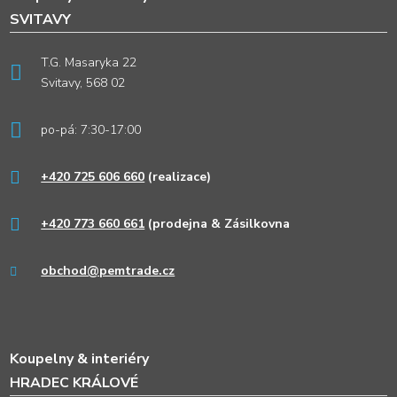
SVITAVY
T.G. Masaryka 22
Svitavy, 568 02
po-pá: 7:30-17:00
+420 725 606 660
(realizace)
+420 773 660 661
(prodejna & Zásilkovna
obchod@pemtrade.cz
Koupelny & interiéry
HRADEC KRÁLOVÉ