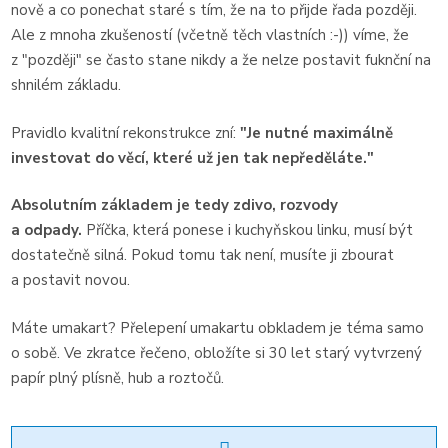
nově a co ponechat staré s tím, že na to přijde řada později.
Ale z mnoha zkušeností (včetně těch vlastních :-)) víme, že
z "později" se často stane nikdy a že nelze postavit fuknční na
shnilém základu.
Pravidlo kvalitní rekonstrukce zní:
"Je nutné maximálně
investovat do věcí, které už jen tak nepředěláte."
Absolutním základem je tedy zdivo, rozvody
a odpady.
Příčka, která ponese i kuchyňskou linku, musí být
dostatečně silná. Pokud tomu tak není, musíte ji zbourat
a postavit novou.
Máte umakart? Přelepení umakartu obkladem je téma samo
o sobě. Ve zkratce řečeno, obložíte si 30 let starý vytvrzený
papír plný plísně, hub a roztočů.