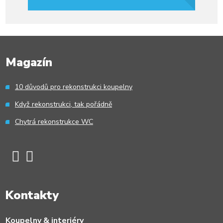
Formulář
se
nepodařilo
Magazín
odeslat.
10 důvodů pro rekonstrukci koupelny
Když rekonstrukci, tak pořádně
Chytrá rekonstrukce WC
Kontakty
Koupelny & interiéry