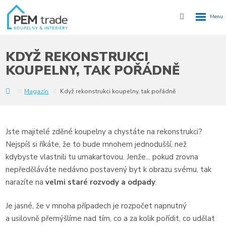
Rozbalen
Vyhledávání
menu
KDYŽ REKONSTRUKCI
KOUPELNY, TAK POŘÁDNĚ
Y
Magazín
Když rekonstrukci koupelny, tak pořádně
Jste majitelé zděné koupelny a chystáte na rekonstrukci?
Nejspíš si říkáte, že to bude mnohem jednodušší, než
kdybyste vlastnili tu umakartovou. Jenže... pokud zrovna
nepředěláváte nedávno postavený byt k obrazu svému, tak
narazíte na
velmi staré rozvody a odpady
.
Je jasné, že v mnoha případech je rozpočet napnutný
a usilovně přemýšlíme nad tím, co a za kolik pořídit, co udělat