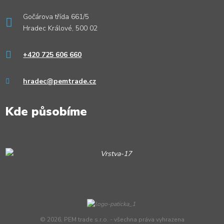
Gočárova třída 661/5
Hradec Králové, 500 02
+420 725 606 660
hradec@pemtrade.cz
Kde působíme
© 2026, PEM trade s.r.o. - všechna práva vyhrazena