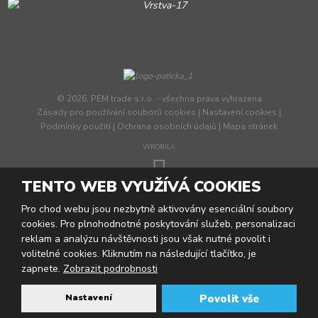
© 2026, PEM trade s.r.o. - všechna práva vyhrazena
Zásady pro používání souborů cookies
|
Nastavení cookies
|
Podmínky použití
|
Ochrana osobních údajů
|
Mapa stránek
VYROBILA
TENTO WEB VYUŽÍVÁ COOKIES
Tento web je chráněn pomocí Google ReCAPTCHA a platí pro něj
Pro chod webu jsou nezbytně aktivovány esenciální soubory
zásady ochrany osobních údajů
a
smluvní podmínky
cookies. Pro plnohodnotné poskytování služeb, personalizaci
společnosti Google.
reklam a analýzu návštěvnosti jsou však nutné povolit i
volitelné cookies. Kliknutím na následující tlačítko, je
Marketing a Human design pro kariéru a podnikání
zapnete.
Zobrazit podrobnosti
Nastavení
Povolit vše