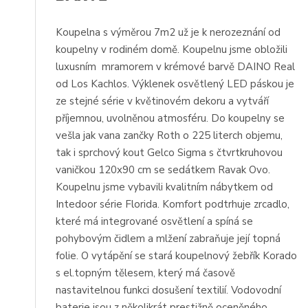
Koupelna s výměrou 7m2 už je k nerozeznání od
koupelny v rodiném domě. Koupelnu jsme obložili
luxusním mramorem v krémové barvě DAINO Real
od Los Kachlos. Výklenek osvětlený LED páskou je
ze stejné série v květinovém dekoru a vytváří
příjemnou, uvolněnou atmosféru. Do koupelny se
vešla jak vana zančky Roth o 225 literch objemu,
tak i sprchový kout Gelco Sigma s čtvrtkruhovou
vaničkou 120x90 cm se sedátkem Ravak Ovo.
Koupelnu jsme vybavili kvalitním nábytkem od
Intedoor série Florida. Komfort podtrhuje zrcadlo,
které má integrované osvětlení a spíná se
pohybovým čidlem a mlžení zabraňuje její topná
folie. O vytápění se stará koupelnový žebřík Korado
s el.topným tělesem, který má časově
nastavitelnou funkci dosušení textilií. Vodovodní
baterie jsou z několikrát prestižně oceněného