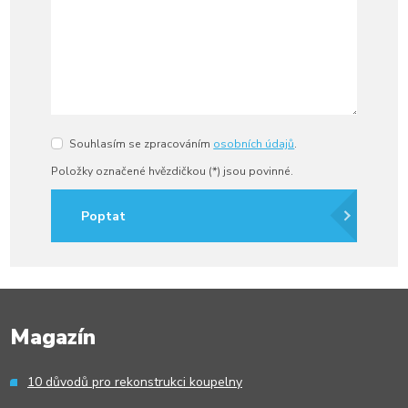
Souhlasím se zpracováním
osobních údajů
.
Souhlasím
se
Položky označené hvězdičkou (*) jsou povinné.
zpracováním
osobních
údajů
.
Poptat
Formulář
se
nepodařilo
Magazín
odeslat.
10 důvodů pro rekonstrukci koupelny