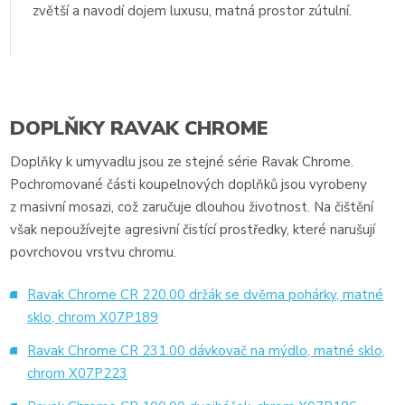
zvětší a navodí dojem luxusu, matná prostor zútulní.
DOPLŇKY RAVAK CHROME
Doplňky k umyvadlu jsou ze stejné série Ravak Chrome.
Pochromované části koupelnových doplňků jsou vyrobeny
z masivní mosazi, což zaručuje dlouhou životnost. Na čištění
však nepoužívejte agresivní čistící prostředky, které narušují
povrchovou vrstvu chromu.
Ravak Chrome CR 220.00 držák se dvěma pohárky, matné
sklo, chrom X07P189
Ravak Chrome CR 231.00 dávkovač na mýdlo, matné sklo,
chrom X07P223