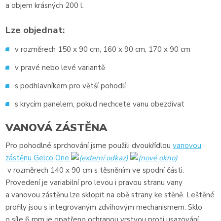
a objem krásných 200 l.
Lze objednat:
v rozměrech 150 x 90 cm, 160 x 90 cm, 170 x 90 cm
v pravé nebo levé variantě
s podhlavníkem pro větší pohodlí
s krycím panelem, pokud nechcete vanu obezdívat
VANOVÁ ZÁSTĚNA
Pro pohodlné sprchování jsme použili dvoukřídlou
vanovou
zástěnu Gelco One
v rozměrech 140 x 90 cm s těsněním ve spodní části.
Provedení je variabilní pro levou i pravou stranu vany
a vanovou zástěnu lze sklopit na obě strany ke stěně. Leštěné
profily jsou s integrovaným zdvihovým mechanismem. Sklo
o síle 6 mm je opatřeno ochranou vrstvou proti usazování