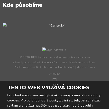
Kde působíme
© 2026, PEM trade s.r.o. - všechna práva vyhrazena
Zásady pro používání souborů cookies
|
Nastavení cookies
|
Podmínky použití
|
Ochrana osobních údajů
|
Mapa stránek
VYROBILA
TENTO WEB VYUŽÍVÁ COOKIES
Tento web je chráněn pomocí Google ReCAPTCHA a platí pro něj
Pro chod webu jsou nezbytně aktivovány esenciální soubory
zásady ochrany osobních údajů
a
smluvní podmínky
cookies. Pro plnohodnotné poskytování služeb, personalizaci
společnosti Google.
reklam a analýzu návštěvnosti jsou však nutné povolit i