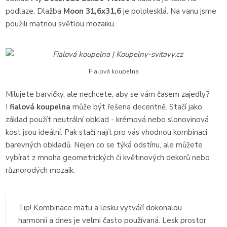
podlaze. Dlažba
Moon 31,6x31,6
je pololesklá. Na vanu jsme
použili matnou světlou mozaiku.
Fialová koupelna
Milujete barvičky, ale nechcete, aby se vám časem zajedly?
I
fialová koupelna
může být řešena decentně. Stačí jako
základ použít neutrální obklad - krémová nebo slonovinová
kost jsou ideální. Pak stačí najít pro vás vhodnou kombinaci
barevných obkladů. Nejen co se týká odstínu, ale můžete
vybírat z mnoha geometrických či květinových dekorů nebo
různorodých mozaik.
Tip! Kombinace matu a lesku vytváří dokonalou
harmonii a dnes je velmi často používaná. Lesk prostor