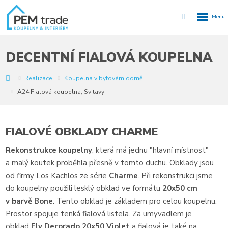
Rozbalen
Vyhledávání
menu
DECENTNÍ FIALOVÁ KOUPELNA
Y
Realizace
Koupelna v bytovém domě
A24 Fialová koupelna, Svitavy
FIALOVÉ OBKLADY CHARME
Rekonstrukce koupelny
, která má jednu "hlavní místnost"
a malý koutek proběhla přesně v tomto duchu. Obklady jsou
od firmy Los Kachlos ze série
Charme
. Při rekonstrukci jsme
do koupelny použili lesklý obklad ve formátu
20x50 cm
v barvě Bone
. Tento obklad je základem pro celou koupelnu.
Prostor spojuje tenká fialová listela. Za umyvadlem je
obklad
Fly Decorado 20x50 Violet
a fialová je také na