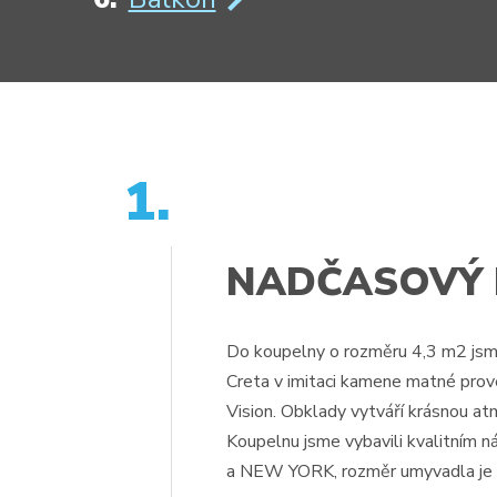
1.
NADČASOVÝ D
Do koupelny o rozměru 4,3 m2 jsme
Creta v imitaci kamene matné prov
Vision. Obklady vytváří krásnou at
Koupelnu jsme vybavili kvalitní
a NEW YORK, rozměr umyvadla je 