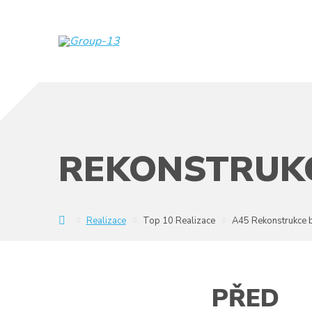
REKONSTRUKC
KOUPELNY
Realizace
Top 10 Realizace
A45 Rekonstrukce b
SVITAVY,
HRADEC
KRÁLOVÉ
-
PŘED
PEM
trade