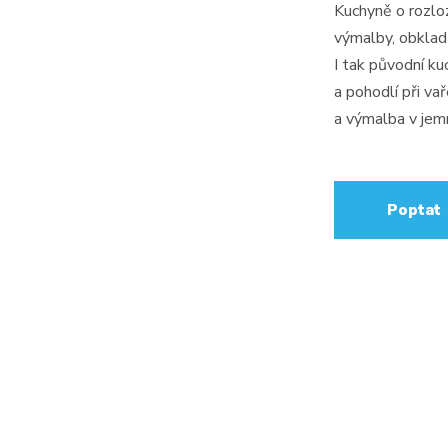
Kuchyně o rozlo
výmalby, obkladů
I tak původní ku
a pohodlí při va
a výmalba v jem
Poptat