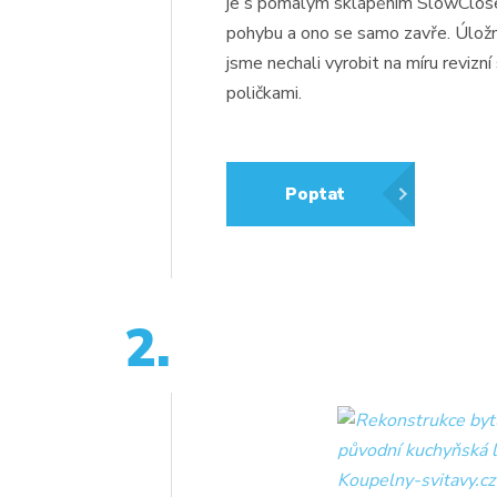
je s pomalým sklápěním SlowClose,
pohybu a ono se samo zavře. Úložné
jsme nechali vyrobit na míru revizní
poličkami.
Poptat
2.
Spuštění/zastavení
videa