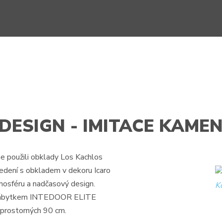
ESIGN - IMITACE KAME
 použili obklady Los Kachlos
edení s obkladem v dekoru Icaro
mosféru a nadčasový design.
Spuštění/zastav
m nábytkem INTEDOOR ELITE
videa
prostorných 90 cm.