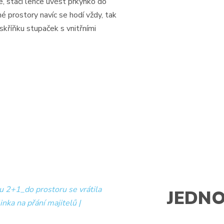
 stačí lehce uvést prkýnko do
 prostory navíc se hodí vždy, tak
 skříňku stupaček s vnitřními
JEDNO