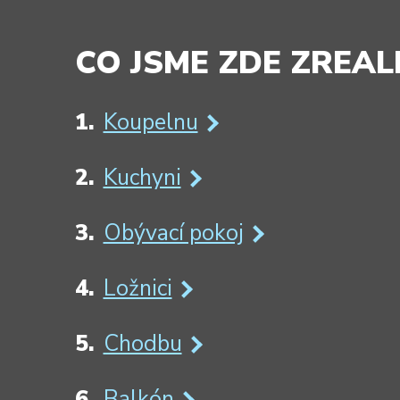
CO JSME ZDE ZREAL
Koupelnu
Kuchyni
Obývací pokoj
Ložnici
Chodbu
Balkón