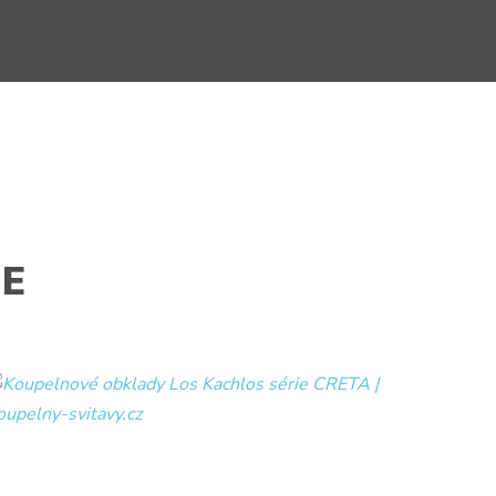
NE
ení