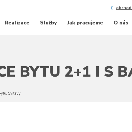
obchod
Realizace
Služby
Jak pracujeme
O nás
E BYTU 2+1 I S 
ytu, Svitavy