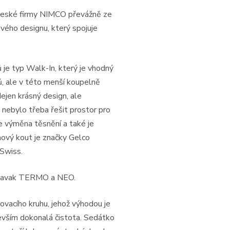
české firmy NIMCO převážně ze
ového designu, který spojuje
je typ Walk-In, který je vhodný
, ale v této menší koupelně
ejen krásný design, ale
 nebylo třeba řešit prostor pro
e výměna těsnění a také je
ový kout je značky Gelco
Swiss.​
i Ravak TERMO a NEO.
acího kruhu, jehož výhodou je
devším dokonalá čistota. Sedátko