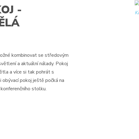
OJ -
Spuštění/zastav
ĚLÁ
videa
možné kombinovat se středovým
větlení a aktuální nálady. Pokoj
tla a více si tak pohrát s
i obývací pokoj ještě počká na
konferenčního stolku.