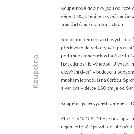
Koupelnové doplňky jsou od ryze 
série KIBO, která je taktéž nadčas
tradiční bílou keramiku a chrom.
Ikonou moderních sprchových koutů 
především do velkorysých prostorů
podtrhne jednoduchost a čistotu. N
Koupelna
i praktičnost je výhodou. U Walk-In
otevírání dveří, v budoucnu odpadn
mnohem jednoduší na údržbu. Sprch
a vanička v délce 160 cm je od San
Koupelnu jsme vybavili bateriem
Klozet KOLO STYLE je bez oplachov
nejen estetičtější vzhled, ale pře