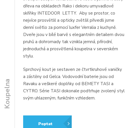
dřeva na obkladech Rako i dekoru umyvadlové
skříňky INTEDOOR LETTY. Aby se prostor, co
nejvíce prosvětlil a opticky zvětšil přivedli jsme
denní světlo za pomocí luxfer Verralia z kuchyně.
Dveře jsou v bílé barvě s elegantním detailem dvou
pruhů a dohromady tak vznikla jemná, přírodní,
jednoduchá a prosvětlená koupelna v severském
stylu.
Sprchový kout je sestaven ze čtvrtkruhové vaničky
a zástěny od Gelca. Vodovodní baterie jsou od
Koupelna
Ravaku a veškeré doplňky od BEMETY TASI a
CYTRO. Série TASI dokonale podtrhuje zvolený styl
svým uhlazeným, funkčním vzhledem.
Poptat