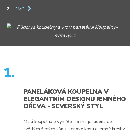
WC
1.
PANELÁKOVÁ KOUPELNA V
ELEGANTNÍM DESIGNU JEMNÉHO
DŘEVA - SEVERSKÝ STYL
Malá koupelna o výměře 2,6 m2 je laděná do
světlých šedých tónů, slonové kosti a jemné kresby