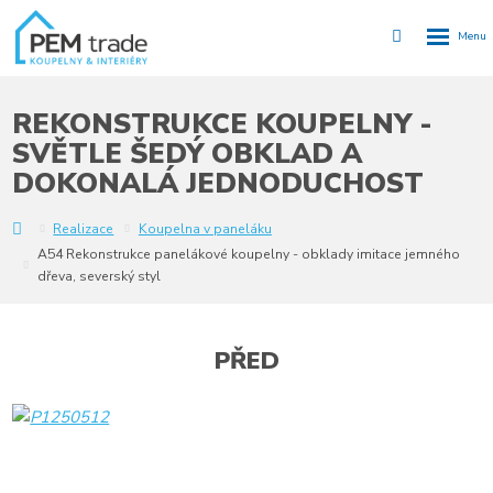
Rozbalen
Vyhledávání
menu
REKONSTRUKCE KOUPELNY -
SVĚTLE ŠEDÝ OBKLAD A
DOKONALÁ JEDNODUCHOST
Y
Realizace
Koupelna v paneláku
A54 Rekonstrukce panelákové koupelny - obklady imitace jemného
dřeva, severský styl
PŘED