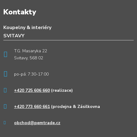
Kontakty
Koupelny & interiéry
SVITAVY
T.G. Masaryka 22
Svitavy, 568 02
po-pá: 7:30-17:00
+420 725 606 660
(realizace)
+420 773 660 661
(prodejna & Zásilkovna
obchod@pemtrade.cz