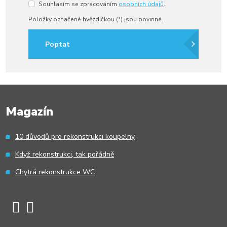
Souhlasím se zpracováním
osobních údajů
.
Souhlasím
se
Položky označené hvězdičkou (*) jsou povinné.
zpracováním
osobních
údajů
.
Poptat
Formulář
se
nepodařilo
Magazín
odeslat.
10 důvodů pro rekonstrukci koupelny
Když rekonstrukci, tak pořádně
Chytrá rekonstrukce WC