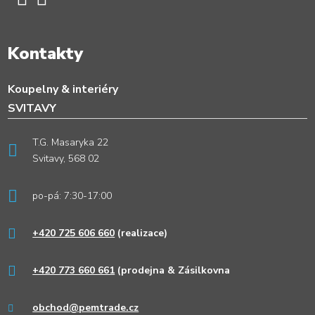
Kontakty
Koupelny & interiéry
SVITAVY
T.G. Masaryka 22
Svitavy, 568 02
po-pá: 7:30-17:00
+420 725 606 660
(realizace)
+420 773 660 661
(prodejna & Zásilkovna
obchod@pemtrade.cz