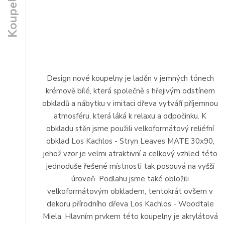
Koupelna
Design nové koupelny je laděn v jemných tónech
krémově bílé, která společně s hřejivým odstínem
obkladů a nábytku v imitaci dřeva vytváří příjemnou
atmosféru, která láká k relaxu a odpočinku. K
obkladu stěn jsme použili velkoformátový reliéfní
obklad Los Kachlos - Stryn Leaves MATE 30x90,
jehož vzor je velmi atraktivní a celkový vzhled této
jednoduše řešené místnosti tak posouvá na vyšší
úroveň. Podlahu jsme také obložili
velkoformátovým obkladem, tentokrát ovšem v
dekoru přírodního dřeva Los Kachlos - Woodtale
Miela. Hlavním prvkem této koupelny je akrylátová