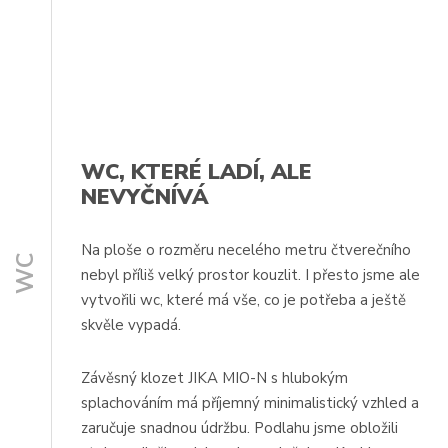
WC, KTERÉ LADÍ, ALE
NEVYČNÍVÁ
Na ploše o rozměru necelého metru čtverečního
WC
nebyl příliš velký prostor kouzlit. I přesto jsme ale
vytvořili wc, které má vše, co je potřeba a ještě
skvěle vypadá.
Závěsný klozet JIKA MIO-N s hlubokým
splachováním má příjemný minimalistický vzhled a
zaručuje snadnou údržbu. Podlahu jsme obložili