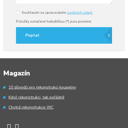
Souhlasím se zpracováním
osobních údajů
.
Souhlasím
se
Položky označené hvězdičkou (*) jsou povinné.
zpracováním
osobních
údajů
.
Poptat
Formulář
se
nepodařilo
Magazín
odeslat.
10 důvodů pro rekonstrukci koupelny
Když rekonstrukci, tak pořádně
Chytrá rekonstrukce WC