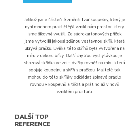
Jelikož jsme částečně změnili tvar koupelny, který je
nyní mnohem praktičtější, vznikl nám prostor, který
jsme šikovně využili. Ze sádrokartonových příček
jsme vytvořili jakousi zděnou vestavnou skříň, která
ukrývá pračku. Dvířka této skříně byla vytvořena na
míru v dekoru břízy. Další chytrou vychytávkou je
shozová skříňka ve zdi s dvířky rovněž na míru, která
spojuje koupelnu a skříň s pračkou. Majitelé tak
mohou do této skříňky odkládat špinavé prádlo
rovnou v koupelně a třídit a prát ho až v nově
vzniklém prostoru.
DALŠÍ TOP
REFERENCE