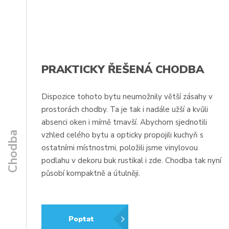
PRAKTICKY ŘEŠENÁ CHODBA
Dispozice tohoto bytu neumožnily větší zásahy v
prostorách chodby. Ta je tak i nadále užší a kvůli
absenci oken i mírně tmavší. Abychom sjednotili
Chodba
vzhled celého bytu a opticky propojili kuchyň s
ostatními místnostmi, položili jsme vinylovou
podlahu v dekoru buk rustikal i zde. Chodba tak nyní
působí kompaktně a útulněji.
Poptat