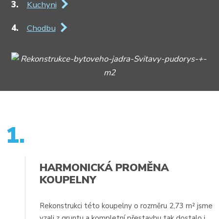
Kuchyni
Chodbu
1.
HARMONICKÁ PROMĚNA
KOUPELNY
Rekonstrukci této koupelny o rozměru 2,73 m² jsme
vzali z gruntu a kompletní přestavbu tak dostalo i