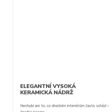
ELEGANTNÍ VYSOKÁ
KERAMICKÁ NÁDRŽ
Nechybí ani to, co dnešním interiérům často schází –
špetka poezie.