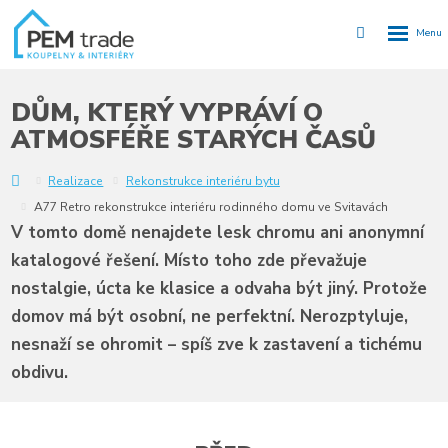
Rozbalen
Vyhledávání
menu
DŮM, KTERÝ VYPRÁVÍ O
ATMOSFÉŘE STARÝCH ČASŮ
Y
Realizace
Rekonstrukce interiéru bytu
A77 Retro rekonstrukce interiéru rodinného domu ve Svitavách
V tomto domě nenajdete lesk chromu ani anonymní
katalogové řešení. Místo toho zde převažuje
nostalgie, úcta ke klasice a odvaha být jiný. Protože
domov má být osobní, ne perfektní. Nerozptyluje,
nesnaží se ohromit – spíš zve k zastavení a tichému
obdivu.