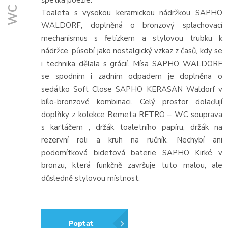
WC
Toaleta s vysokou keramickou nádržkou SAPHO
WALDORF, doplněná o bronzový splachovací
mechanismus s řetízkem a stylovou trubku k
nádržce, působí jako nostalgický vzkaz z časů, kdy se
i technika dělala s grácií. Mísa SAPHO WALDORF
se spodním i zadním odpadem je doplněna o
sedátko Soft Close SAPHO KERASAN Waldorf v
bílo-bronzové kombinaci. Celý prostor dolaďují
doplňky z kolekce Bemeta RETRO – WC souprava
s kartáčem , držák toaletního papíru, držák na
rezervní roli a kruh na ručník. Nechybí ani
podomítková bidetová baterie SAPHO Kirké v
bronzu, která funkčně završuje tuto malou, ale
důsledně stylovou místnost.
Poptat