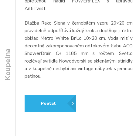
opletenou hadicí POWERFLEX s úpravou
AntiTwist.
Dlažba Rako Siena v černobílém vzoru 20×20 cm
pravidelně odpočítává každý krok a doplňuje ji retro
obklad Metro White Brillo 10×20 cm. Voda mizí v
decentně zakomponovaném odtokovém žlabu ACO
Koupelna
ShowerDrain C+ 1185 mm s roštem. Světlo
rozlévají svítidla Nowodvorski se skleněnými stínidly
a v koupelně nechybí ani vintage nábytek s jemnou
patinou.
Poptat