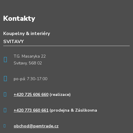
Kontakty
Koupelny & interiéry
SVITAVY
T.G. Masaryka 22
Svitavy, 568 02
po-pá: 7:30-17:00
+420 725 606 660
(realizace)
+420 773 660 661
(prodejna & Zásilkovna
obchod@pemtrade.cz