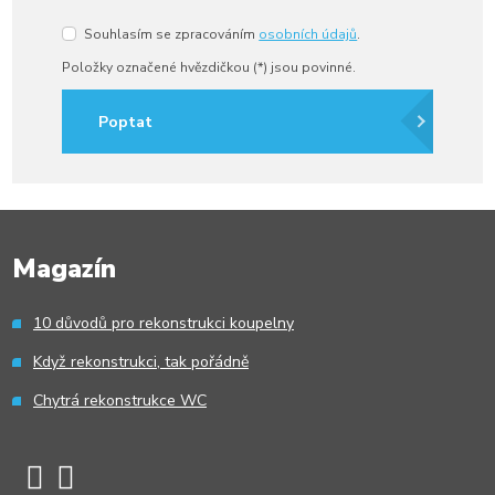
Souhlasím se zpracováním
osobních údajů
.
Souhlasím
se
Položky označené hvězdičkou (*) jsou povinné.
zpracováním
osobních
údajů
.
Poptat
Formulář
se
nepodařilo
Magazín
odeslat.
10 důvodů pro rekonstrukci koupelny
Když rekonstrukci, tak pořádně
Chytrá rekonstrukce WC