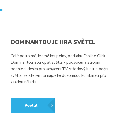
.
DOMINANTOU JE HRA SVĚTEL
j
Celé patro má, kromě koupelny, podlahu Ecoline Click.
Dominantou jsou opět světla - podsvícená stropní
podhled, deska pro uchycení TV, středový lustr a boční
světla, se kterými si najdete dokonalou kombinaci pro
každou náladu.
Poptat