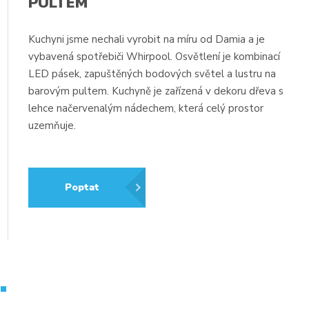
PULTEM
Kuchyni jsme nechali vyrobit na míru od Damia a je
ě
vybavená spotřebiči Whirpool. Osvětlení je kombinací
LED pásek, zapuštěných bodových světel a lustru na
barovým pultem. Kuchyně je zařízená v dekoru dřeva s
lehce načervenalým nádechem, která celý prostor
uzemňuje.
Poptat
.