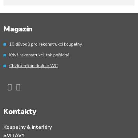
Formulář
se
nepodařilo
Magazín
odeslat.
10 důvodů pro rekonstrukci koupelny
Když rekonstrukci, tak pořádně
Chytrá rekonstrukce WC
Kontakty
Koupelny & interiéry
SVITAVY