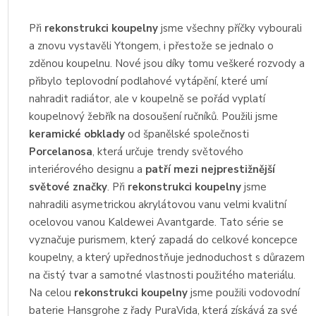
Při
rekonstrukci koupelny
jsme všechny příčky vybourali
a znovu vystavěli Ytongem, i přestože se jednalo o
zděnou koupelnu. Nové jsou díky tomu veškeré rozvody a
přibylo teplovodní podlahové vytápění, které umí
nahradit radiátor, ale v koupelně se pořád vyplatí
koupelnový žebřík na dosoušení ručníků. Použili jsme
keramické obklady
od španělské společnosti
Porcelanosa
, která určuje trendy světového
interiérového designu a
patří mezi nejprestižnější
a
světové značky
. Při
rekonstrukci koupelny
jsme
nahradili asymetrickou akrylátovou vanu velmi kvalitní
ocelovou vanou Kaldewei Avantgarde. Tato série se
vyznačuje purismem, který zapadá do celkové koncepce
koupelny, a který upřednostňuje jednoduchost s důrazem
na čistý tvar a samotné vlastnosti použitého materiálu.
Na celou
rekonstrukci koupelny
jsme použili vodovodní
baterie Hansgrohe z řady PuraVida, která získává za své