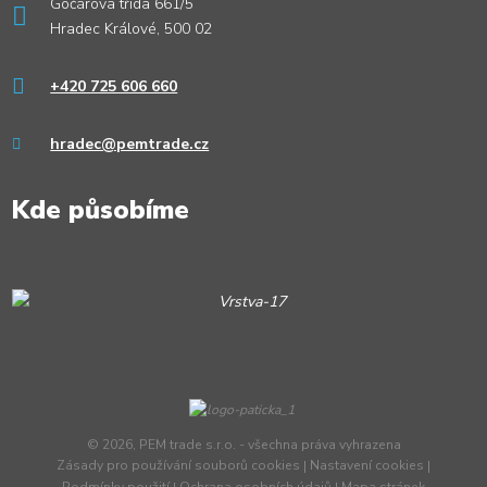
Gočárova třída 661/5
Hradec Králové, 500 02
+420 725 606 660
hradec@pemtrade.cz
Kde působíme
© 2026, PEM trade s.r.o. - všechna práva vyhrazena
Zásady pro používání souborů cookies
|
Nastavení cookies
|