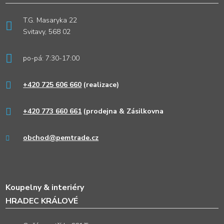
T.G. Masaryka 22
Svitavy, 568 02
po-pá: 7:30-17:00
+420 725 606 660
(realizace)
+420 773 660 661
(prodejna & Zásilkovna
obchod@pemtrade.cz
Koupelny & interiéry
HRADEC KRÁLOVÉ