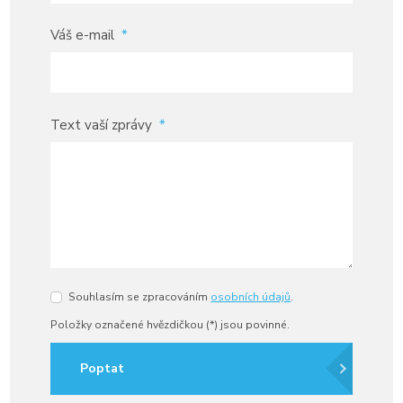
Váš e-mail
*
Text vaší zprávy
*
Souhlasím se zpracováním
osobních údajů
.
Souhlasím
se
Položky označené hvězdičkou (*) jsou povinné.
zpracováním
osobních
údajů
.
Poptat