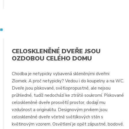
.
CELOSKLENĚNÉ DVEŘE JSOU
OZDOBOU CELÉHO DOMU
Chodba je netypicky vybavená skleněnými dveřmi
Zlomek. A proč netypicky? Vedou i do koupelny a na WC.
Dveře jsou pískované, světlopropustné, ale nejsou
průhledné, tudíž nedochází ke ztrátě soukromí. Pískované
celoskleněné dveře prosvětlí prostor, dodají mu
a
vzdušnost a originalitu. Designovým prvkem jsou
celoskleněné dveře včetně světlíkových stěn s
květinovým vzorem. Osvětlení je opět zápustné, bodové.