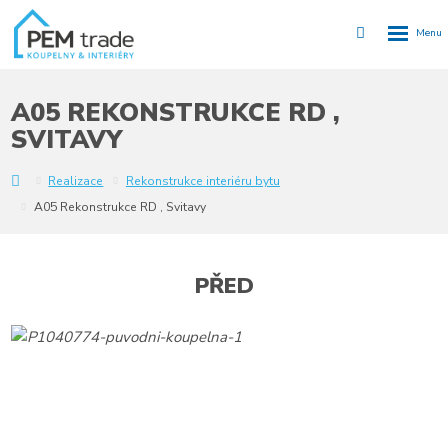
Rozbalen
Vyhledávání
menu
A05 REKONSTRUKCE RD ,
SVITAVY
Y
Realizace
Rekonstrukce interiéru bytu
A05 Rekonstrukce RD , Svitavy
PŘED