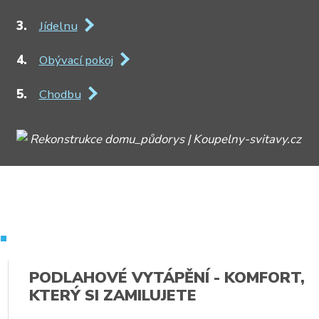
Jídelnu
Obývací pokoj
Chodbu
.
PODLAHOVÉ VYTÁPĚNÍ - KOMFORT,
KTERÝ SI ZAMILUJETE